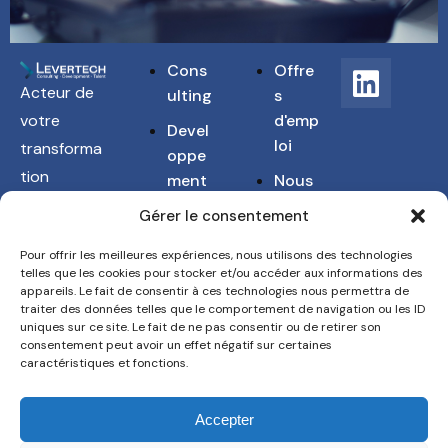
Cons
Offre
Acteur de
ulting
s
d'emp
votre
Devel
loi
transforma
oppe
tion
ment
Nous
Numérique
conn
Talen
Gérer le consentement
aitre
et
t
Pour offrir les meilleures expériences, nous utilisons des technologies
Industrielle
Acqui
Cont
telles que les cookies pour stocker et/ou accéder aux informations des
sition
act
appareils. Le fait de consentir à ces technologies nous permettra de
traiter des données telles que le comportement de navigation ou les ID
uniques sur ce site. Le fait de ne pas consentir ou de retirer son
consentement peut avoir un effet négatif sur certaines
caractéristiques et fonctions.
© Levertech est site propriétaire du Groupe LV
Accepter
Technologies. Tous droits réservés.