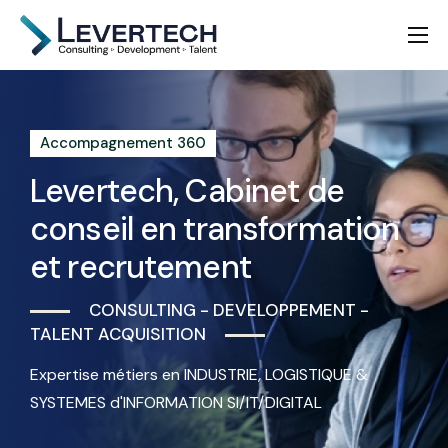
Nous connaître
Consulting
Accompagnement 360
Développement
Levertech, Cabinet de
Talent Acquisition
conseil en transformation
et recrutement
CONSULTING - DEVELOPPEMENT -
TALENT ACQUISITION
Expertise métiers en INDUSTRIE, LOGISTIQUE &
SYSTEMES d'INFORMATION SI/IT/DIGITAL