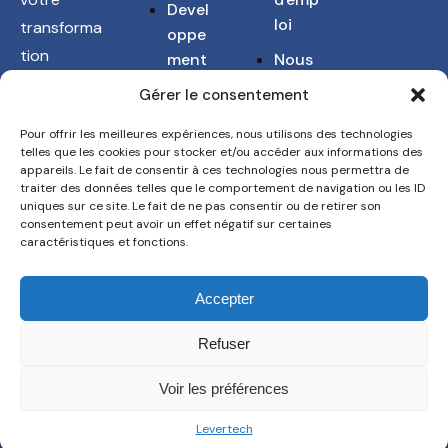
Devel
loi
transforma
oppe
tion
ment
Nous
Numérique
conn
Talen
Gérer le consentement
aitre
et
t
Pour offrir les meilleures expériences, nous utilisons des technologies
Industrielle
Acqui
Cont
telles que les cookies pour stocker et/ou accéder aux informations des
sition
act
appareils. Le fait de consentir à ces technologies nous permettra de
traiter des données telles que le comportement de navigation ou les ID
uniques sur ce site. Le fait de ne pas consentir ou de retirer son
consentement peut avoir un effet négatif sur certaines
caractéristiques et fonctions.
© Levertech est site propriétaire du Groupe LV
Accepter
Technologies. Tous droits réservés.
Refuser
Mentions Légales
Voir les préférences
Levertech