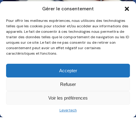
Gérer le consentement
Pour offrir les meilleures expériences, nous utilisons des technologies
telles que les cookies pour stocker et/ou accéder aux informations des
appareils. Le fait de consentir à ces technologies nous permettra de
traiter des données telles que le comportement de navigation ou les ID
uniques sur ce site. Le fait de ne pas consentir ou de retirer son
Cons
Offre
consentement peut avoir un effet négatif sur certaines
Acteur de
ulting
s
caractéristiques et fonctions.
d'emp
votre
Devel
loi
transforma
oppe
Accepter
tion
ment
Nous
Refuser
Numérique
conn
Talen
aitre
et
t
Voir les préférences
Industrielle
Acqui
Cont
Levertech
sition
act