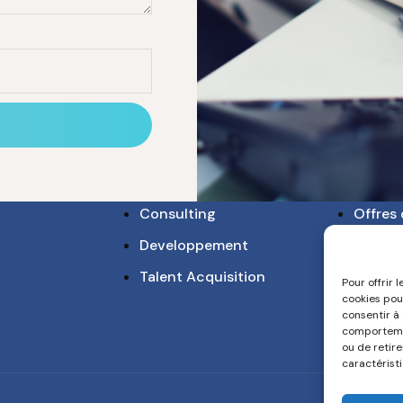
Consulting
Offres 
Developpement
Nous c
Talent Acquisition
Conta
Pour offrir 
cookies pou
consentir à
comportemen
ou de retir
caractéristi