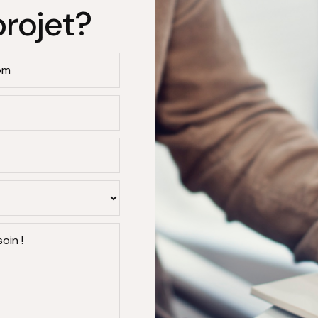
projet?
om
oin !